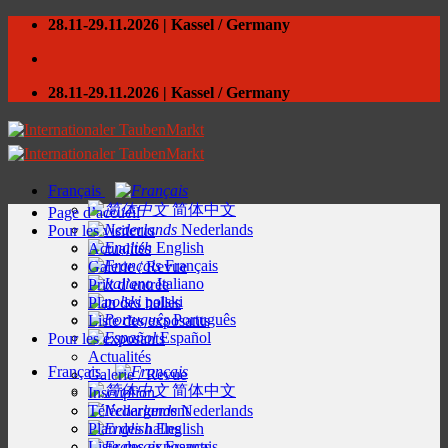
Skip
28.11-29.11.2026 | Kassel / Germany
to
content
28.11-29.11.2026 | Kassel / Germany
Français
简体中文
Page d’accueil
Nederlands
Pour les visiteurs
English
Actualités
Français
Galerie / Revue
Italiano
Prix d’entrée
polski
Plan des halles
Português
Liste des exposants
Español
Pour les exposants
Actualités
Français
Galerie / Revue
简体中文
Inscription
Téléchargement
Nederlands
Plan des halles
English
Liste des exposants
Français