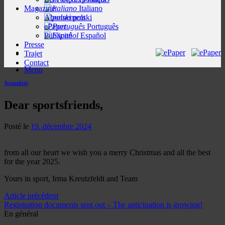
Magazine
Italiano
Abonnement
polski
ePaper
Português
Publicité
Español
Presse
Trajet
Contact
Menu
Actualités
Dear sportsfriends,
Posté le
19. décembre 2024
from all our heart we wish you a merry Christmas and all the best
for the year 2025.
Yours in sport, Irma Kreutzfeldt and Team
Article précédent
Registration documents sent out – The anticipation is growing!
En général