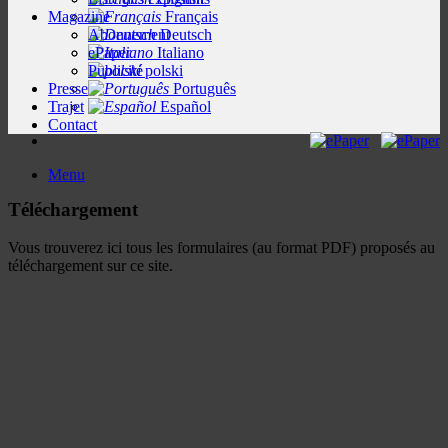
Magazine
Français
Abonnement
Deutsch
ePaper
Italiano
Publicité
polski
Presse
Português
Trajet
Español
Contact
Menu
Téléchargement
Vous trouverez ici tous les formulaires (au format PDF) proposés au
téléchargement sur ce site.