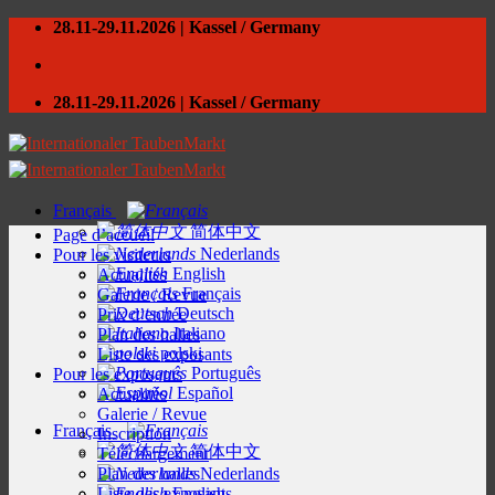
Skip
28.11-29.11.2026 | Kassel / Germany
to
content
28.11-29.11.2026 | Kassel / Germany
Français
简体中文
Page d’accueil
Nederlands
Pour les visiteurs
English
Actualités
Français
Galerie / Revue
Deutsch
Prix d’entrée
Italiano
Plan des halles
polski
Liste des exposants
Português
Pour les exposants
Español
Actualités
Galerie / Revue
Français
Inscription
简体中文
Téléchargement
Plan des halles
Nederlands
Liste des exposants
English