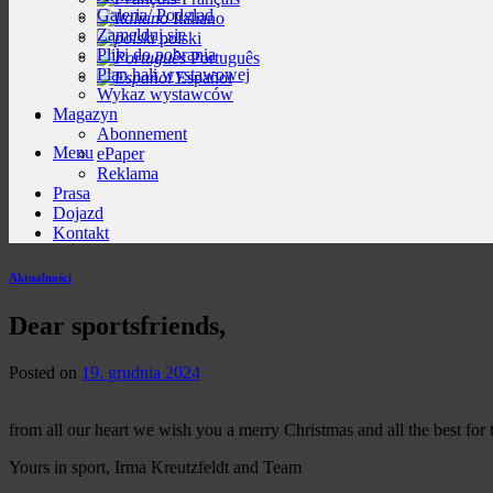
Galeria/ Podgląd
Italiano
Zamelduj się
polski
Pliki do pobrania
Português
Plan hali wystawowej
Español
Wykaz wystawców
Magazyn
Abonnement
Menu
ePaper
Reklama
Prasa
Dojazd
Kontakt
Aktualności
Dear sportsfriends,
Posted on
19. grudnia 2024
from all our heart we wish you a merry Christmas and all the best for 
Yours in sport, Irma Kreutzfeldt and Team