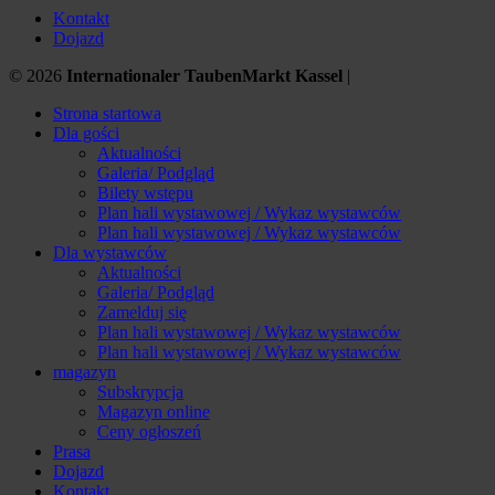
Kontakt
Dojazd
© 2026
Internationaler TaubenMarkt Kassel
|
Strona startowa
Dla gości
Aktualności
Galeria/ Podgląd
Bilety wstępu
Plan hali wystawowej / Wykaz wystawców
Plan hali wystawowej / Wykaz wystawców
Dla wystawców
Aktualności
Galeria/ Podgląd
Zamelduj się
Plan hali wystawowej / Wykaz wystawców
Plan hali wystawowej / Wykaz wystawców
magazyn
Subskrypcja
Magazyn online
Ceny ogłoszeń
Prasa
Dojazd
Kontakt