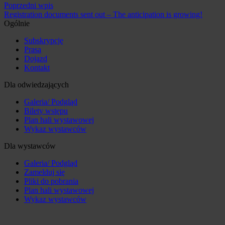
Poprzedni wpis
Registration documents sent out – The anticipation is growing!
Ogólnie
Subskrypcję
Prasa
Dojazd
Kontakt
Dla odwiedzających
Galeria/ Podgląd
Bilety wstępu
Plan hali wystawowej
Wykaz wystawców
Dla wystawców
Galeria/ Podgląd
Zamelduj się
Pliki do pobrania
Plan hali wystawowej
Wykaz wystawców