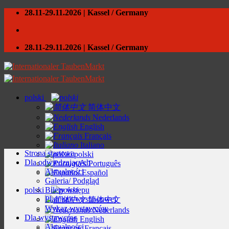
Skip
28.11-29.11.2026 | Kassel / Germany
to
content
28.11-29.11.2026 | Kassel / Germany
polski
简体中文
Nederlands
English
Français
Italiano
Strona startowa
polski
Dla odwiedzających
Português
Aktualności
Español
Galeria/ Podgląd
polski
Bilety wstępu
Plan hali wystawowej
简体中文
Wykaz wystawców
Nederlands
Dla wystawców
English
Aktualności
Français