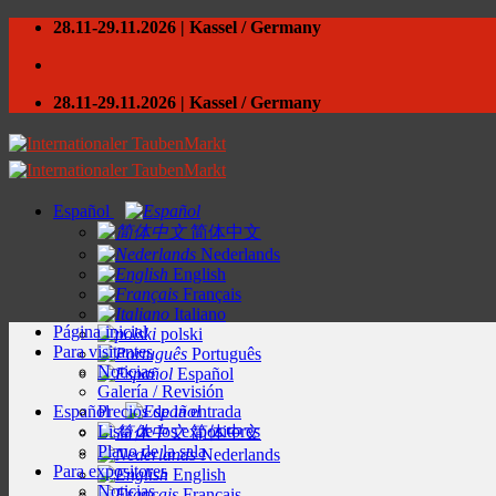
Skip
28.11-29.11.2026 | Kassel / Germany
to
content
28.11-29.11.2026 | Kassel / Germany
Español
简体中文
Nederlands
English
Français
Italiano
Página inicial
polski
Para visitantes
Português
Noticias
Español
Galería / Revisión
Español
Precios de la entrada
Lista de los expositores
简体中文
Plano de la sala
Nederlands
Para expositores
English
Noticias
Français