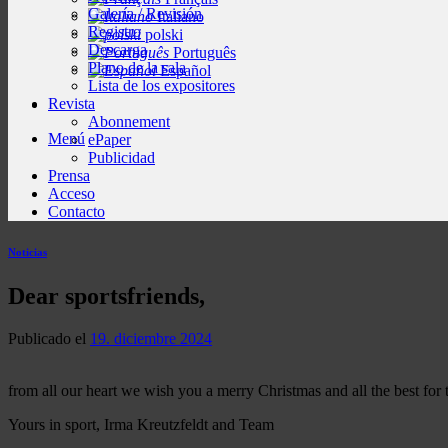
Galería / Revisión
Italiano
Registro
polski
Descarga
Português
Plano de la sala
Español
Lista de los expositores
Revista
Abonnement
Menú
ePaper
Publicidad
Prensa
Acceso
Contacto
Noticias
Dear sportsfriends,
Publicado el
19. diciembre 2024
from all our heart we wish you a merry Christmas and all the best for 
Yours in sport, Irma Kreutzfeldt and Team