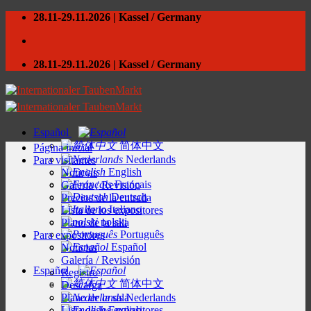
Skip
28.11-29.11.2026 | Kassel / Germany
to
content
28.11-29.11.2026 | Kassel / Germany
Español
简体中文
Página inicial
Nederlands
Para visitantes
English
Noticias
Français
Galería / Revisión
Deutsch
Precios de la entrada
Italiano
Lista de los expositores
polski
Plano de la sala
Português
Para expositores
Español
Noticias
Galería / Revisión
Español
Registro
简体中文
Descarga
Plano de la sala
Nederlands
Lista de los expositores
English