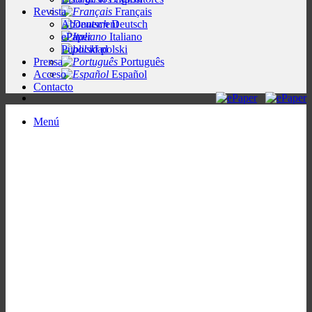
Revista
Français
Abonnement
Deutsch
ePaper
Italiano
Publicidad
polski
Prensa
Português
Acceso
Español
Contacto
Menú