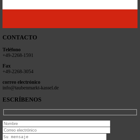
CONTACTO
Teléfono
+49-2268-1591
Fax
+49-2268-3054
correo electrónico
info@taubenmarkt-kassel.de
ESCRÍBENOS