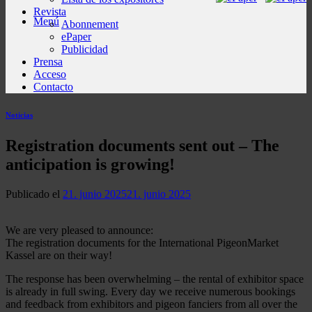
Revista
Menú
Abonnement
ePaper
Publicidad
Prensa
Acceso
Contacto
Noticias
Registration documents sent out – The
anticipation is growing!
Publicado el
21. junio 2025
21. junio 2025
We are very pleased to announce:
The registration documents for the International PigeonMarket
Kassel are on their way!
The response has been overwhelming – the rental of exhibitor space
is already in full swing. Every day we receive numerous bookings
and feedback from exhibitors and pigeon fanciers from all over the