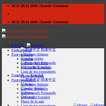
Skip
28.11-29.11.2026 | Kassel / Germany
to
content
28.11-29.11.2026 | Kassel / Germany
Español
简体中文
Página inicial
Italiano
Para visitantes
polski
Noticias
Português
Galería / Revisión
Español
Precios de la entrada
Lista de los expositores
Español
Plano de la sala
简体中文
Para expositores
Noticias
Italiano
Galería / Revisión
polski
Registro
Português
Descarga
Español
Plano de la sala
Lista de los expositores