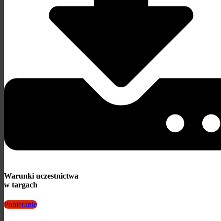
Warunki uczestnictwa
w targach
Pobieranie