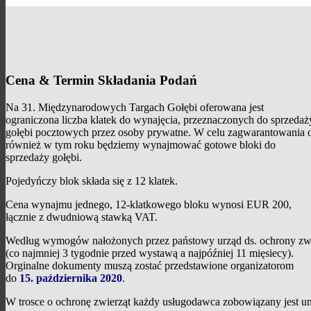
Cena & Termin Składania Podań
Na 31. Międzynarodowych Targach Gołębi oferowana jest
ograniczona liczba klatek do wynajęcia, przeznaczonych do sprzedaż
gołębi pocztowych przez osoby prywatne. W celu zagwarantowania o
również w tym roku będziemy wynajmować gotowe bloki do
sprzedaży gołębi.
Pojedyńczy blok składa się z 12 klatek.
Cena wynajmu jednego, 12-klatkowego bloku wynosi EUR 200,
łącznie z dwudniową stawką VAT.
Według wymogów nałożonych przez państowy urząd ds. ochrony zwie
(co najmniej 3 tygodnie przed wystawą a najpóźniej 11 mięsiecy).
Orginalne dokumenty muszą zostać przedstawione organizatorom
do
15. października 2020
.
W trosce o ochronę zwierząt każdy usługodawca zobowiązany jest um