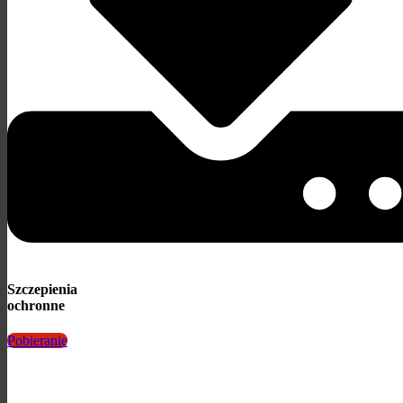
Szczepienia
ochronne
Pobieranie