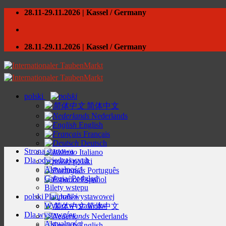
Skip
28.11-29.11.2026 | Kassel / Germany
to
content
28.11-29.11.2026 | Kassel / Germany
polski
简体中文
Nederlands
English
Français
Deutsch
Strona startowa
Italiano
Dla odwiedzających
polski
Aktualności
Português
Galeria/ Podgląd
Español
Bilety wstępu
polski
Plan hali wystawowej
Wykaz wystawców
简体中文
Dla wystawców
Nederlands
Aktualności
English