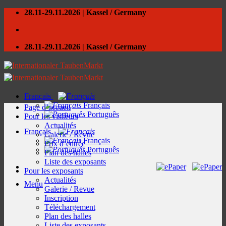
Skip
28.11-29.11.2026 | Kassel / Germany
to
content
28.11-29.11.2026 | Kassel / Germany
Français
Français
Page d’accueil
Português
Pour les visiteurs
Actualités
Français
Galerie / Revue
Français
Prix d’entrée
Português
Plan des halles
Liste des exposants
Pour les exposants
Actualités
Menu
Galerie / Revue
Inscription
Téléchargement
Plan des halles
Liste des exposants