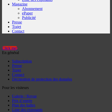
Magazine
Abonnement
ePaper
Publicité
Presse
Trajet
Contact
Click me!
En général
Subscription
Presse
Trajet
Contact
Déclaration de protection des données
Pour les visiteurs
Galerie / Revue
Prix d’entrée
Plan des halles
Liste des exposants