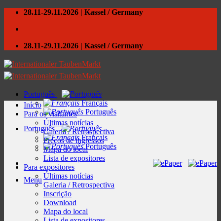
Skip
28.11-29.11.2026 | Kassel / Germany
to
content
28.11-29.11.2026 | Kassel / Germany
Português
Français
Início
Português
Para os visitantes
Últimas notícias
Português
Galeria / Retrospectiva
Français
Preços de ingressos
Português
Mapa do local
Lista de expositores
Para expositores
Últimas notícias
Menu
Galeria / Retrospectiva
Inscrição
Download
Mapa do local
Lista de expositores