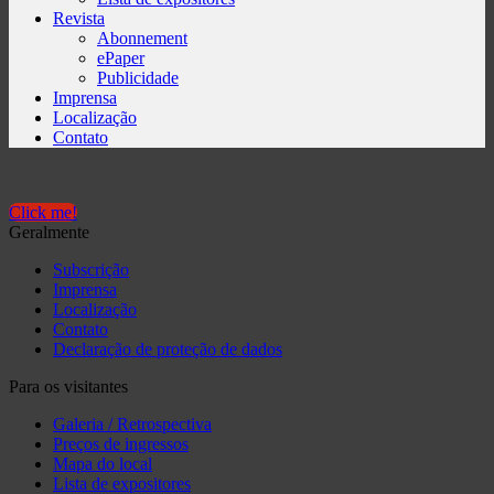
Revista
Abonnement
ePaper
Publicidade
Imprensa
Localização
Contato
Click me!
Geralmente
Subscrição
Imprensa
Localização
Contato
Declaração de proteção de dados
Para os visitantes
Galeria / Retrospectiva
Preços de ingressos
Mapa do local
Lista de expositores