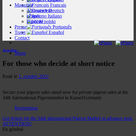
Magazine
Français
Abonnement
Deutsch
ePaper
Italiano
Publicité
polski
Presse
Português
Trajet
Español
Contact
Actualités
Menu
For those who decide at short notice
Posté le
1. octobre 2023
Secure your pigeon sales stand now for private pigeon sales at the
34th International Pigeonmarket in Kassel/Germany
Registration
Get tickets for the 34th International Pigeon Market in advance now.
ATTENTION!
En général