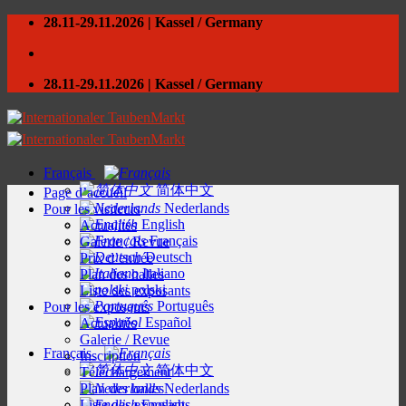
Skip
28.11-29.11.2026 | Kassel / Germany
to
content
28.11-29.11.2026 | Kassel / Germany
Français
简体中文
Page d’accueil
Nederlands
Pour les visiteurs
English
Actualités
Français
Galerie / Revue
Deutsch
Prix d’entrée
Italiano
Plan des halles
polski
Liste des exposants
Português
Pour les exposants
Español
Actualités
Galerie / Revue
Français
Inscription
简体中文
Téléchargement
Plan des halles
Nederlands
Liste des exposants
English