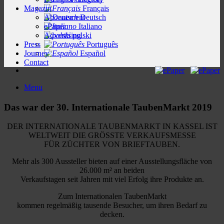
Magazin
Français
Abonnement
Deutsch
ePaper
Italiano
Advertising
polski
Press
Português
Journey
Español
Contact
Menu
Das war der 30. Internationale TaubenMarkt 2019
DER INTERNATIONALE TAUBENMARKT IN KASSEL IST
WELTWEIT DIE GRÖSSTE VERKAUFSMESSE
FÜR ZÜCHTER VON BRIEFTAUBEN.
Mehr als 300 Aussteller bieten auf einer Ausstellungsfläche von
26.000 m² an beiden
Verkaufstagen seit Jahren mit viel Erfolg ihre Produkte an.
Zum Internationalen TaubenMarkt
kommen regelmäßig tausende Besucher, um ihren Bedarf zu
decken.