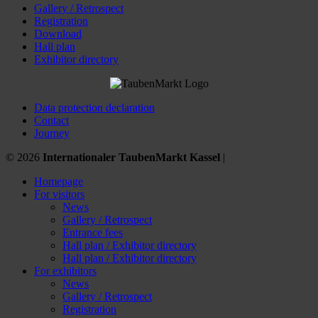
Gallery / Retrospect
Registration
Download
Hall plan
Exhibitor directory
Data protection declaration
Contact
Journey
© 2026
Internationaler TaubenMarkt Kassel
|
Homepage
For visitors
News
Gallery / Retrospect
Entrance fees
Hall plan / Exhibitor directory
Hall plan / Exhibitor directory
For exhibitors
News
Gallery / Retrospect
Registration