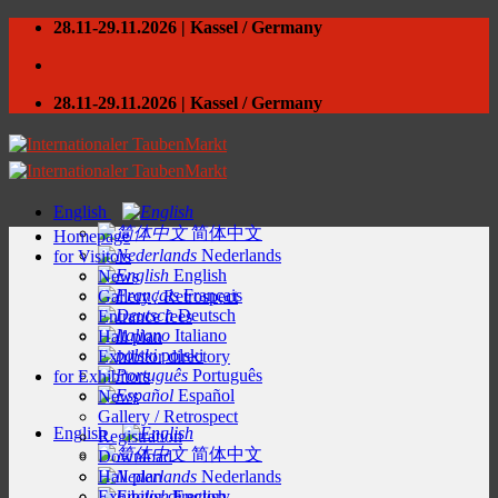
Skip
28.11-29.11.2026 | Kassel / Germany
to
content
28.11-29.11.2026 | Kassel / Germany
English
简体中文
Homepage
Nederlands
for Visitors
English
News
Français
Gallery / Retrospect
Deutsch
Entrance fees
Italiano
Hall plan
polski
Exhibitor directory
Português
for Exhibitors
Español
News
Gallery / Retrospect
English
Registration
简体中文
Download
Hall plan
Nederlands
Exhibitor directory
English