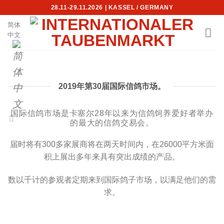
Skip
28.11-29.11.2026 | KASSEL / GERMANY
to
简体
content
中文
2019年第30届国际信鸽市场。
国际信鸽市场是卡塞尔28年以来为信鸽饲养爱好者举办
的最大的信鸽交易会。
届时将有300多家展商将在两天时间内，在26000平方米面
积上展出多年来具有突出成绩的产品。
数以千计的参观者定期来到国际鸽子市场，以满足他们的需
求。