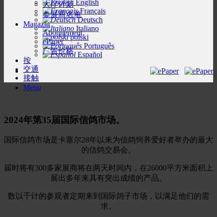
English
大厅计划
Français
参展商名单
Deutsch
Magazin
Italiano
Abonnement
polski
ePaper
Português
广告价格
Español
按
交通
接触
Menu
2024年第35届国际信鸽市场。
国际信鸽市场是卡塞尔28年以来为信鸽饲养爱好者举办的最大
的信鸽交易会。
届时将有300多家展商将在两天时间内，在26000平方米面积上
展出多年来具有突出成绩的产品。
数以千计的参观者定期来到国际鸽子市场，以满足他们的需
求。