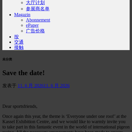
大厅计划
参展商名单
Magazin
Abonnement
ePaper
广告价格
按
交通
接触
未分类
Save the date!
发表于
11. 6 月 2026
11. 6 月 2026
Dear sportsfriends,
Once again this year, the theme is ‘Everyone under one roof’ at the
Kassel Exhibition Centre, and we would like to warmly invite you
to take part in this fantastic event in the world of international pigeon