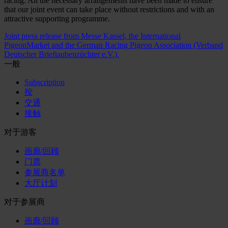
racing. All the necessary arrangements have been made to ensure
that our joint event can take place without restrictions and with an
attractive supporting programme.
Joint press release from Messe Kassel, the International
PigeonMarket and the German Racing Pigeon Association (Verband
Deutscher Brieftaubenzüchter e.V.).
一般
Subscription
按
交通
接触
对于游客
画廊/回顾
门票
参展商名单
大厅计划
对于参展商
画廊/回顾