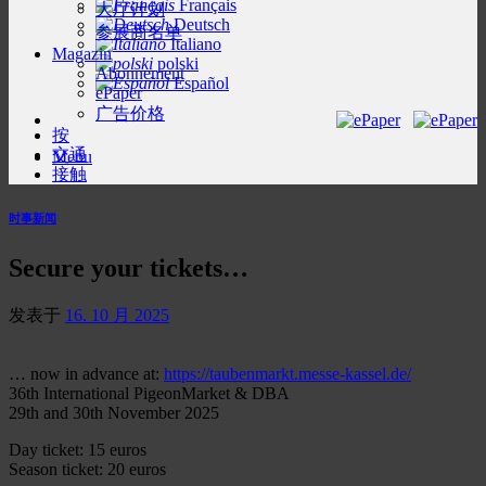
Français
大厅计划
Deutsch
参展商名单
Italiano
Magazin
polski
Abonnement
Español
ePaper
广告价格
按
交通
Menu
接触
时事新闻
Secure your tickets…
发表于
16. 10 月 2025
… now in advance at:
https://taubenmarkt.messe-kassel.de/
36th International PigeonMarket & DBA
29th and 30th November 2025
Day ticket: 15 euros
Season ticket: 20 euros