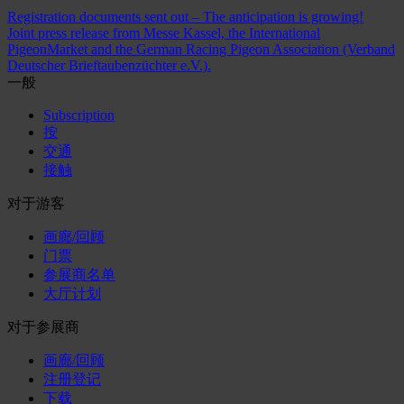
Registration documents sent out – The anticipation is growing!
Joint press release from Messe Kassel, the International
PigeonMarket and the German Racing Pigeon Association (Verband
Deutscher Brieftaubenzüchter e.V.).
一般
Subscription
按
交通
接触
对于游客
画廊/回顾
门票
参展商名单
大厅计划
对于参展商
画廊/回顾
注册登记
下载