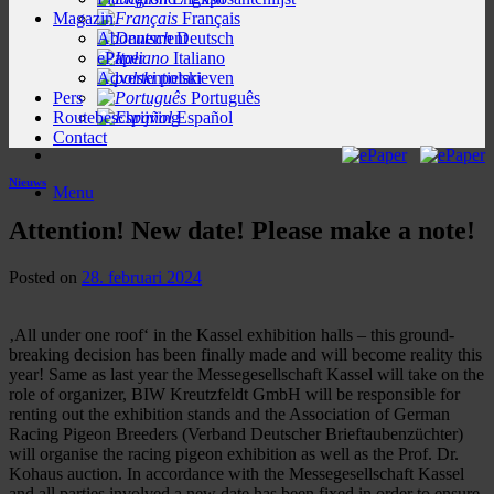
Magazin
Français
Abonnement
Deutsch
ePaper
Italiano
Advertentietarieven
polski
Pers
Português
Routebeschrijving
Español
Contact
Nieuws
Menu
Attention! New date! Please make a note!
Posted on
28. februari 2024
‚All under one roof‘ in the Kassel exhibition halls – this ground-
breaking decision has been finally made and will become reality this
year! Same as last year the Messegesellschaft Kassel will take on the
role of organizer, BIW Kreutzfeldt GmbH will be responsible for
renting out the exhibition stands and the Association of German
Racing Pigeon Breeders (Verband Deutscher Brieftaubenzüchter)
will organise the racing pigeon exhibition as well as the Prof. Dr.
Kohaus auction. In accordance with the Messegesellschaft Kassel
and all parties involved a new date has been fixed in order to ensure