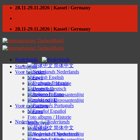
Skip
28.11-29.11.2026 | Kassel / Germany
to
content
28.11-29.11.2026 | Kassel / Germany
Nederlands
简体中文
Startpagina
Nederlands
Voor bezoekers
English
Nieuws
Français
Foto albums / Historie
Deutsch
Entreeprijzen
Italiano
Plattegrond / Exposantenlijst
polski
Plattegrond / Exposantenlijst
Português
Voor exposanten
Español
Nieuws
Foto albums / Historie
Nederlands
Inschrijven
简体中文
Download
Plattegrond / Exposantenlijst
Nederlands
Plattegrond / Exposantenlijst
English