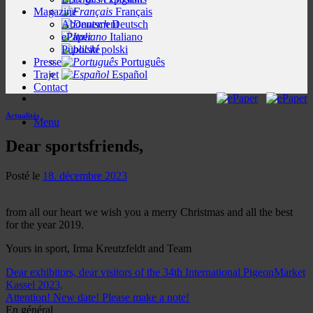
Magazine
Français
Abonnement
Deutsch
ePaper
Italiano
Publicité
polski
Presse
Português
Trajet
Español
Contact
Actualités
Menu
Dear sportsfriends,
Posté le
18. décembre 2023
from all our heart we wish you a merry Christmas and all the best
for the year 2019.
Yours in sport, Irma Kreutzfeldt and Team
Dear exhibitors, dear visitors of the 34th International PigeonMarket
Kassel 2023,
Attention! New date! Please make a note!
En général