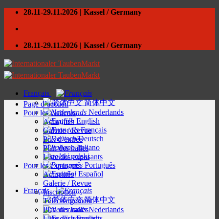
Skip
28.11-29.11.2026 | Kassel / Germany
to
content
28.11-29.11.2026 | Kassel / Germany
Français
简体中文
Page d’accueil
Nederlands
Pour les visiteurs
English
Actualités
Français
Galerie / Revue
Deutsch
Prix d’entrée
Italiano
Plan des halles
polski
Liste des exposants
Português
Pour les exposants
Español
Actualités
Galerie / Revue
Français
Inscription
简体中文
Téléchargement
Plan des halles
Nederlands
Liste des exposants
English