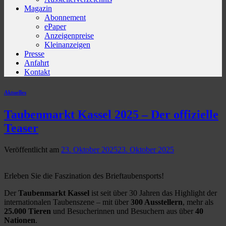
Magazin
Abonnement
ePaper
Anzeigenpreise
Kleinanzeigen
Presse
Anfahrt
Kontakt
Aktuelles
Taubenmarkt Kassel 2025 – Der offizielle
Teaser
Veröffentlicht am
23. Oktober 2025
23. Oktober 2025
Erleben Sie die Faszination des Brieftaubensports!
Der
Taubenmarkt Kassel
ist seit über 30 Jahren das Highlight der
internationalen Taubenszene – mit über
300 Ausstellern
, mehr als
25.000 Tieren
und Besucherinnen und Besuchern aus über
40
Nationen
.