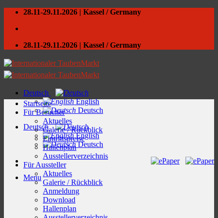
Skip
28.11-29.11.2026 | Kassel / Germany
to
content
28.11-29.11.2026 | Kassel / Germany
Deutsch
English
Startseite
Deutsch
Für Besucher
Aktuelles
Deutsch
Galerie / Rückblick
English
Eintrittspreise
Deutsch
Hallenplan
Ausstellerverzeichnis
Für Aussteller
Aktuelles
Menu
Galerie / Rückblick
Anmeldung
Download
Hallenplan
Ausstellerverzeichnis