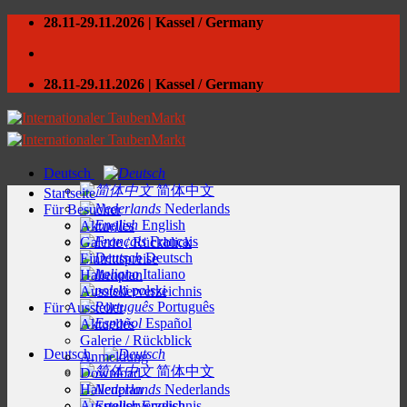
Skip
28.11-29.11.2026 | Kassel / Germany
to
content
28.11-29.11.2026 | Kassel / Germany
Deutsch
简体中文
Startseite
Nederlands
Für Besucher
English
Aktuelles
Français
Galerie / Rückblick
Deutsch
Eintrittspreise
Italiano
Hallenplan
polski
Ausstellerverzeichnis
Português
Für Aussteller
Español
Aktuelles
Galerie / Rückblick
Deutsch
Anmeldung
简体中文
Download
Hallenplan
Nederlands
Ausstellerverzeichnis
English