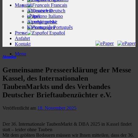
Magazin
Français
Abonnement
Deutsch
ePaper
Italiano
Anzeigenpreise
polski
Kleinanzeigen
Português
Presse
Español
Anfahrt
Kontakt
Menu
Aktuelles
Gemeinsame Presseerklärung der Messe
Kassel, des Internationalen
TaubenMarkts und des Verbandes
Deutscher Brieftaubenzüchter e.V.
Veröffentlicht am
18. November 2025
Der 36. Internationale TaubenMarkt & DBA 2025 in Kassel findet
statt – leider ohne Tauben
Mit dem größten Bedauern müssen wir Ihnen mitteilen, dass der 36.