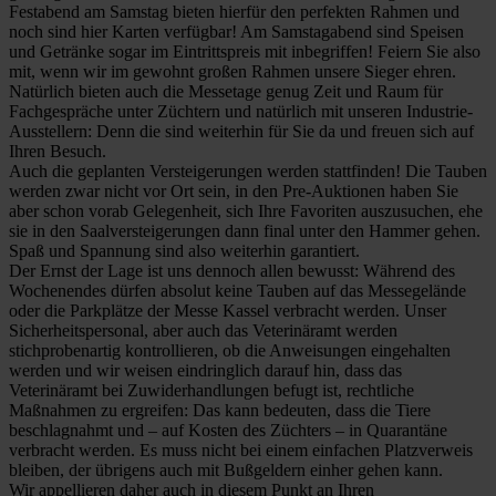
Festabend am Samstag bieten hierfür den perfekten Rahmen und
noch sind hier Karten verfügbar! Am Samstagabend sind Speisen
und Getränke sogar im Eintrittspreis mit inbegriffen! Feiern Sie also
mit, wenn wir im gewohnt großen Rahmen unsere Sieger ehren.
Natürlich bieten auch die Messetage genug Zeit und Raum für
Fachgespräche unter Züchtern und natürlich mit unseren Industrie-
Ausstellern: Denn die sind weiterhin für Sie da und freuen sich auf
Ihren Besuch.
Auch die geplanten Versteigerungen werden stattfinden! Die Tauben
werden zwar nicht vor Ort sein, in den Pre-Auktionen haben Sie
aber schon vorab Gelegenheit, sich Ihre Favoriten auszusuchen, ehe
sie in den Saalversteigerungen dann final unter den Hammer gehen.
Spaß und Spannung sind also weiterhin garantiert.
Der Ernst der Lage ist uns dennoch allen bewusst: Während des
Wochenendes dürfen absolut keine Tauben auf das Messegelände
oder die Parkplätze der Messe Kassel verbracht werden. Unser
Sicherheitspersonal, aber auch das Veterinäramt werden
stichprobenartig kontrollieren, ob die Anweisungen eingehalten
werden und wir weisen eindringlich darauf hin, dass das
Veterinäramt bei Zuwiderhandlungen befugt ist, rechtliche
Maßnahmen zu ergreifen: Das kann bedeuten, dass die Tiere
beschlagnahmt und – auf Kosten des Züchters – in Quarantäne
verbracht werden. Es muss nicht bei einem einfachen Platzverweis
bleiben, der übrigens auch mit Bußgeldern einher gehen kann.
Wir appellieren daher auch in diesem Punkt an Ihren