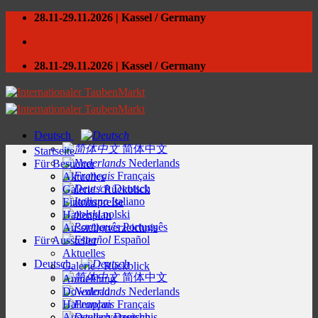
Skip
28.11-29.11.2026 | Kassel / Germany
to
content
28.11-29.11.2026 | Kassel / Germany
Deutsch
简体中文
Startseite
Nederlands
Für Besucher
Français
Aktuelles
Deutsch
Galerie / Rückblick
Italiano
Eintrittspreise
polski
Hallenplan
Português
Ausstellerverzeichnis
Español
Für Aussteller
Aktuelles
Deutsch
Galerie / Rückblick
简体中文
Anmeldung
Download
Nederlands
Hallenplan
Français
Ausstellerverzeichnis
Deutsch