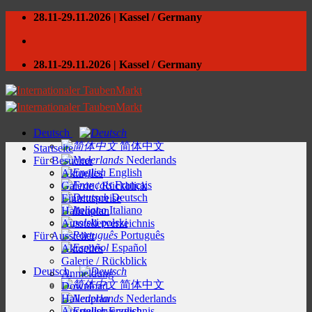
Skip
28.11-29.11.2026 | Kassel / Germany
to
content
28.11-29.11.2026 | Kassel / Germany
Deutsch
简体中文
Startseite
Nederlands
Für Besucher
English
Aktuelles
Français
Galerie / Rückblick
Deutsch
Eintrittspreise
Italiano
Hallenplan
polski
Ausstellerverzeichnis
Português
Für Aussteller
Español
Aktuelles
Galerie / Rückblick
Deutsch
Anmeldung
简体中文
Download
Hallenplan
Nederlands
Ausstellerverzeichnis
English