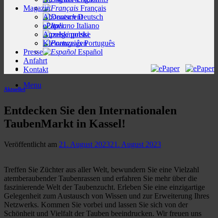
Magazin
Français
Abonnement
Deutsch
ePaper
Italiano
Anzeigenpreise
polski
Kleinanzeigen
Português
Presse
Español
Anfahrt
Kontakt
Menu
Aktuelles
Entdecken Sie den Internationalen
TaubenMarkt in Kassel!
Veröffentlicht am
21. August 2023
21. August 2023
Treffen Sie Züchter aus aller Welt, bewundern Sie eine Vielzahl
atemberaubender Taubenrassen und erfahren Sie mehr über die
faszinierende Welt der Taubenzucht. Erleben Sie eine einzigartige
Gelegenheit zum Austausch von Wissen und zur Erweiterung Ihres
Netzwerks. Kommen Sie vorbei und lassen Sie sich von der
Schönheit und Vielfalt der Tauben beeindrucken. Wir freuen uns