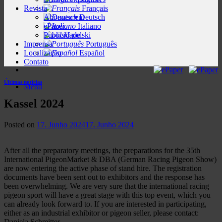
Revista
Français
Abonnement
Deutsch
ePaper
Italiano
Publicidade
polski
Imprensa
Português
Localização
Español
Contato
Últimas notícias
Menu
Kassel 2024
Posted on
17. Junho 2024
17. Junho 2024
After all the preparatory meetings, the preparations for the 35th
International PigeonMarket & DBA (German Racing Pigeon Show)
are now entering the active phase of stand hire. The registration
documents have been sent out to exhibitors and the response has
been overwhelming. We are very sure that the international racing
pigeon sport will have a great stage with this top event, which you
can already look forward to. If you are interested in participating,
either as an industrial exhibitor or pigeon seller, please contact:
Daniela Schmitter