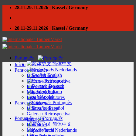
Skip
28.11-29.11.2026 | Kassel / Germany
to
content
28.11-29.11.2026 | Kassel / Germany
Português
简体中文
Início
Nederlands
Para os visitantes
English
Últimas notícias
Français
Galeria / Retrospectiva
Deutsch
Preços de ingressos
Italiano
Mapa do local
polski
Lista de expositores
Português
Para expositores
Español
Últimas notícias
Galeria / Retrospectiva
Português
Inscrição
简体中文
Download
Mapa do local
Nederlands
Lista de expositores
English