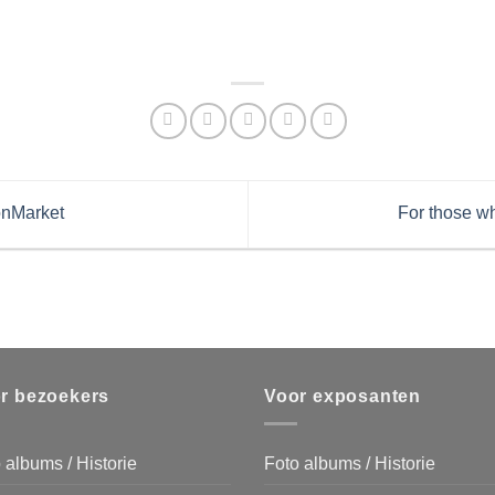
onMarket
For those wh
r bezoekers
Voor exposanten
 albums / Historie
Foto albums / Historie