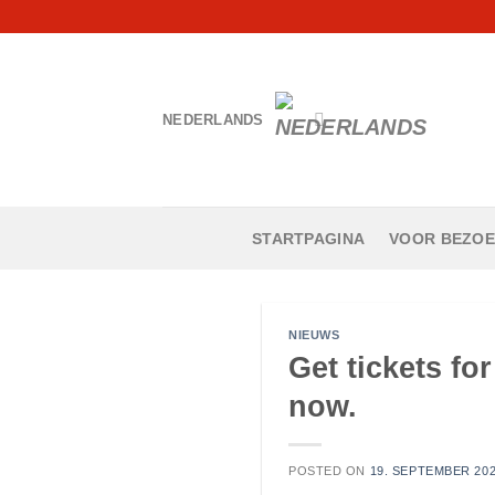
Skip
to
content
NEDERLANDS
STARTPAGINA
VOOR BEZO
NIEUWS
Get tickets fo
now.
POSTED ON
19. SEPTEMBER 20