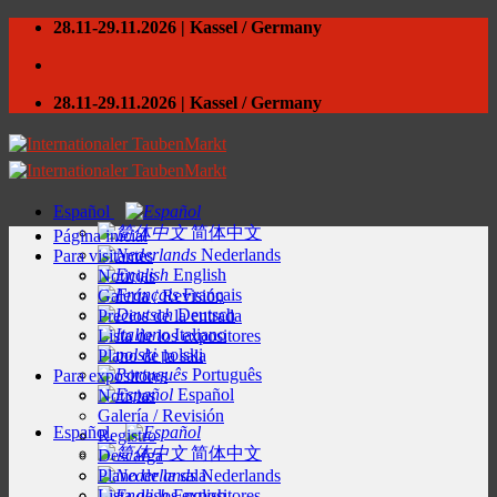
Skip
28.11-29.11.2026 | Kassel / Germany
to
content
28.11-29.11.2026 | Kassel / Germany
Español
简体中文
Página inicial
Nederlands
Para visitantes
English
Noticias
Français
Galería / Revisión
Deutsch
Precios de la entrada
Italiano
Lista de los expositores
polski
Plano de la sala
Português
Para expositores
Español
Noticias
Galería / Revisión
Español
Registro
简体中文
Descarga
Plano de la sala
Nederlands
Lista de los expositores
English