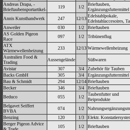
Andreas Drapa, -
Brieftauben,
119
1/2
Brieftaubensportartikel-
Ergänzungsfuttermittel
Edelstahlpokale,
Annis Kunsthandwerk
247
12/13
Edelstahlaccesoires, T
Anweiler
030
1/2
Brieftauben
AS Golden Pigeon
097
1/2
Tribünenflug
Race
ATX
233
12/13
Wärmewellenheizung
Wärmewellenheizung
Australien Food &
Aussengelände
Süßwaren
Trading
Avistar
307
3/4
Zubehör für Tauben
Backs GmbH
305
3/4
Ergänzungsfuttermittel
Bau & Schmidt
294
12/14
Brieftauben
Becker
346
3/4
Brieftauben
Taubenfutter und
Beduco
055
1/2
Beiprodukte
Belgavet Seiffert
074
1/2
Nahrungsergänzungsmi
BVBA
Benzing
120
1/3
Elektr. Konstatiersyst
Berger Pigeon Advice
105
1/2
Brieftauben
& Trade