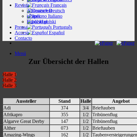
Revista
Français
Abonnement
Deutsch
ePaper
Italiano
Publicidad
polski
Prensa
Português
Acceso
Español
Contacto
Menú
Zur Übersicht der Hallen
Halle 1
Halle 2
Halle 3
Aussteller
Stand
Halle
Angebot
Adi
374
3/4
Brieftauben
Afrikapro
355
1/2
Tribünenflug
Algarve Great Derby
147
1/2
Tribünenflug
Alther
073
1/2
Brieftauben
Amazing-Wings
162
1/2
Taubenversteigerunge