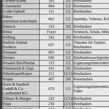
Greinert-Knote
345
3/5
Brieftauben
Gronemeier
004
1/2
Brieftauben
Große-Ophoff
111
1/2
Brieftauben
Habru
062
1/2
Sputniks, Volieren, Kö
aluminium lastechniek
Hainsch
333
3/4
Brieftauben
Heine
Foyer
Schmuck, Schals, Müt
Helbing
342
3/4
Brieftauben
Herbots Animal
Vitamine für Tauben,
027
1/2
Products
Brieftauben
Hermans
003
1/2
Brieftauben
Hermes
040
1/2
Brieftaubenzuchtgeräte
Hesanol Bio-Pharma
115
1/2
Ergänzungsfuttermittel
Hildebrandt & Ziaja
431
3/6
Brieftauben
Hillenbrand/Kaiser
212
12/13
Brieftauben
Hoppe
407
3/4
Rassetauben
Horst & Sandeck
Ergänzungsfuttermittel
GmbH & Co.
070
1/2
Futter
Landhandel KG
Hübner & Manger
243
12/14
Brieftauben
Hupe
256
12/13
Brieftauben