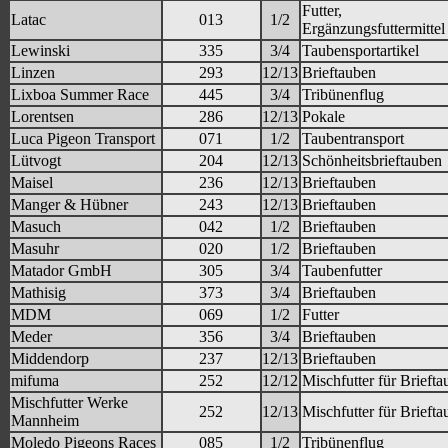
Futter,
Latac
013
1/2
Ergänzungsfuttermittel
Lewinski
335
3/4
Taubensportartikel
Linzen
293
12/13
Brieftauben
Lixboa Summer Race
445
3/4
Tribünenflug
Lorentsen
286
12/13
Pokale
Luca Pigeon Transport
071
1/2
Taubentransport
Lütvogt
204
12/13
Schönheitsbrieftauben
Maisel
236
12/13
Brieftauben
Manger & Hübner
243
12/13
Brieftauben
Masuch
042
1/2
Brieftauben
Masuhr
020
1/2
Brieftauben
Matador GmbH
305
3/4
Taubenfutter
Mathisig
373
3/4
Brieftauben
MDM
069
1/2
Futter
Meder
356
3/4
Brieftauben
Middendorp
237
12/13
Brieftauben
mifuma
252
12/12
Mischfutter für Brieft
Mischfutter Werke
252
12/13
Mischfutter für Brieft
Mannheim
Moledo Pigeons Races
085
1/2
Tribünenflug