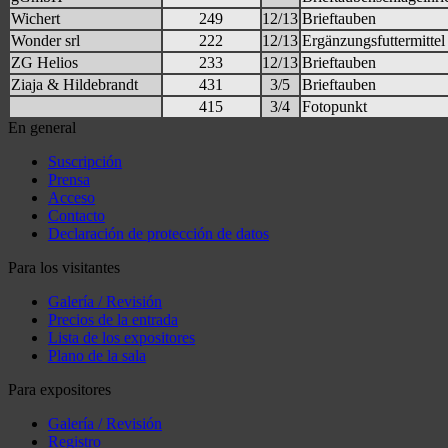
Wichert
249
12/13
Brieftauben
Wonder srl
222
12/13
Ergänzungsfuttermittel
ZG Helios
233
12/13
Brieftauben
Ziaja & Hildebrandt
431
3/5
Brieftauben
415
3/4
Fotopunkt
En general
Suscripción
Prensa
Acceso
Contacto
Declaración de protección de datos
Para los visitantes
Galería / Revisión
Precios de la entrada
Lista de los expositores
Plano de la sala
Para expositores
Galería / Revisión
Registro