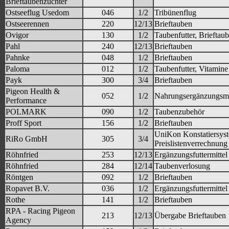
Brieftaubenzüchter
Ostseeflug Usedom
046
1/2
Tribünenflug
Ostseerennen
220
12/13
Brieftauben
Ovigor
130
1/2
Taubenfutter, Brieftau
Pahl
240
12/13
Brieftauben
Pahnke
048
1/2
Brieftauben
Paloma
012
1/2
Taubenfutter, Vitamine
Payk
300
3/4
Brieftauben
Pigeon Health &
052
1/2
Nahrungsergänzungsmi
Performance
POLMARK
090
1/2
Taubenzubehör
Proff Sport
156
1/2
Brieftauben
UniKon Konstatiersys
RiRo GmbH
305
3/4
Preislistenverrechnung
Röhnfried
253
12/13
Ergänzungsfuttermittel
Röhnfried
284
12/14
Taubenverlosung
Röntgen
092
1/2
Brieftauben
Ropavet B.V.
036
1/2
Ergänzungsfuttermittel
Rothe
141
1/2
Brieftauben
RPA - Racing Pigeon
213
12/13
Übergabe Brieftauben
Agency