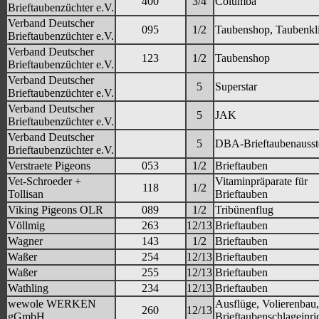
400
3/4
Columba
Brieftaubenzüchter e.V.
Verband Deutscher
095
1/2
Taubenshop, Taubenkl
Brieftaubenzüchter e.V.
Verband Deutscher
123
1/2
Taubenshop
Brieftaubenzüchter e.V.
Verband Deutscher
5
Superstar
Brieftaubenzüchter e.V.
Verband Deutscher
5
JAK
Brieftaubenzüchter e.V.
Verband Deutscher
5
DBA-Brieftaubenausst
Brieftaubenzüchter e.V.
Verstraete Pigeons
053
1/2
Brieftauben
Vet-Schroeder +
Vitaminpräparate für
118
1/2
Tollisan
Brieftauben
Viking Pigeons OLR
089
1/2
Tribünenflug
Völlmig
263
12/13
Brieftauben
Wagner
143
1/2
Brieftauben
Waßer
254
12/13
Brieftauben
Waßer
255
12/13
Brieftauben
Wathling
234
12/13
Brieftauben
wewole WERKEN
Ausflüge, Volierenbau,
260
12/13
gGmbH
Brieftaubenschlageinri