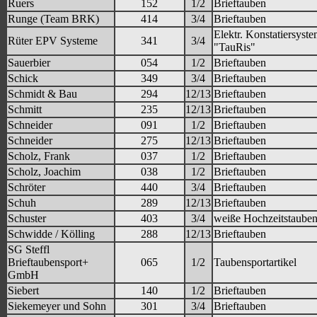
Ruers
152
1/2
Brieftauben
Runge (Team BRK)
414
3/4
Brieftauben
Elektr. Konstatiersyst
Rüter EPV Systeme
341
3/4
"TauRis"
Sauerbier
054
1/2
Brieftauben
Schick
349
3/4
Brieftauben
Schmidt & Bau
294
12/13
Brieftauben
Schmitt
235
12/13
Brieftauben
Schneider
091
1/2
Brieftauben
Schneider
275
12/13
Brieftauben
Scholz, Frank
037
1/2
Brieftauben
Scholz, Joachim
038
1/2
Brieftauben
Schröter
440
3/4
Brieftauben
Schuh
289
12/13
Brieftauben
Schuster
403
3/4
weiße Hochzeitstaube
Schwidde / Kölling
288
12/13
Brieftauben
SG Steffl
Brieftaubensport+
065
1/2
Taubensportartikel
GmbH
Siebert
140
1/2
Brieftauben
Siekemeyer und Sohn
301
3/4
Brieftauben