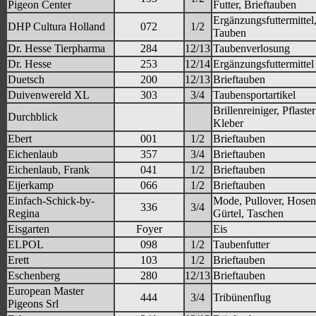
Pigeon Center
Futter, Brieftauben
Ergänzungsfuttermittel
DHP Cultura Holland
072
1/2
Tauben
Dr. Hesse Tierpharma
284
12/13
Taubenverlosung
Dr. Hesse
253
12/14
Ergänzungsfuttermittel
Duetsch
200
12/13
Brieftauben
Duivenwereld XL
303
3/4
Taubensportartikel
Brillenreiniger, Pflaste
Durchblick
Kleber
Ebert
001
1/2
Brieftauben
Eichenlaub
357
3/4
Brieftauben
Eichenlaub, Frank
041
1/2
Brieftauben
Eijerkamp
066
1/2
Brieftauben
Einfach-Schick-by-
Mode, Pullover, Hosen
336
3/4
Regina
Gürtel, Taschen
Eisgarten
Foyer
Eis
ELPOL
098
1/2
Taubenfutter
Erett
103
1/2
Brieftauben
Eschenberg
280
12/13
Brieftauben
European Master
444
3/4
Tribünenflug
Pigeons Srl