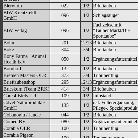
Bierwirth
022
1/2
Brieftauben
BIW Kreutzfeldt
096
1/2
Schlagsauger
GmbH
Fachzeitschrift
BIW Verlag
096
1/2
"TaubenMarkt/Die
Sporttaube"
Bohn
201
12/13
Brieftauben
Böke
304
3/4
Brieftauben
Bony Farma - Animal
050
1/2
Ergänzungsfuttermittel
Health B.V.
Bornhoff
132
1/2
Brieftauben
Bremen Masters OLR
373
3/4
Tribünenflug
Brieftaubenshop
295
12/13
Ergänzungsfuttermittel
Brieskorn (Team BRK)
414
3/4
Brieftauben
Care 4 Birds Ltd.
109
1/2
Infostand
Cdvet Naturprodukte
nat. Futterergänzung,
135
1/2
GmbH
Pflege-, Spezialproduk
Cobanoglu / Jancic
044
1/2
Brieftauben
Comed BV
080
1/2
Ergänzungsfuttermittel
Corabia OLR
100
1/3
Tribünenflug
Corabia Pigeon
100
1/2
Taubentransport