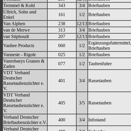
Tremmel & Kohl
343
3/4
Brieftauben
Ullrich, Sohn und
161
1/2
Brieftauben
Enkel
Van Alphen
238
12/13
Brieftauben
van de Merwe
313
3/4
Brieftauben
van Stiphoudt
207
12/13
Brieftauben
Ergänzungsfuttermittel
Vanhee Products
060
1/2
Brieftauben
Vanneste - Rigole
025
1/2
Brieftauben
Vanrobaeys Granen &
077
1/2
Taubenfutter
Zaden
VDT Verband
Deutscher
401
3/4
Rassetauben
Rassetaubenzüchter e.
V.
VDT Verband
Deutscher
405
3/5
Rassetauben
Rassetaubenzüchter e.
V.
Verband Deutscher
400
3/4
Infostand
Brieftaubenzüchter e.V.
Verband Deutscher