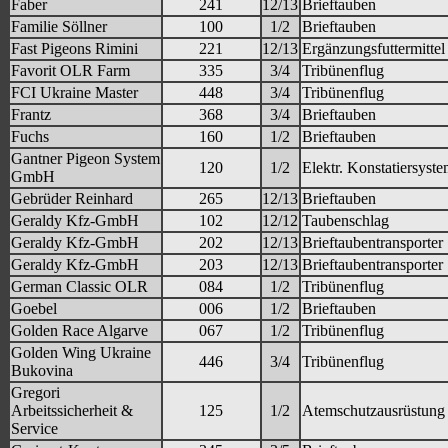
Faber
241
12/13
Brieftauben
Familie Söllner
100
1/2
Brieftauben
Fast Pigeons Rimini
221
12/13
Ergänzungsfuttermittel
Favorit OLR Farm
335
3/4
Tribünenflug
FCI Ukraine Master
448
3/4
Tribünenflug
Frantz
368
3/4
Brieftauben
Fuchs
160
1/2
Brieftauben
Gantner Pigeon System
120
1/2
Elektr. Konstatiersyst
GmbH
Gebrüder Reinhard
265
12/13
Brieftauben
Geraldy Kfz-GmbH
102
12/12
Taubenschlag
Geraldy Kfz-GmbH
202
12/13
Brieftaubentransporter
Geraldy Kfz-GmbH
203
12/13
Brieftaubentransporter
German Classic OLR
084
1/2
Tribünenflug
Goebel
006
1/2
Brieftauben
Golden Race Algarve
067
1/2
Tribünenflug
Golden Wing Ukraine
446
3/4
Tribünenflug
Bukovina
Gregori
Arbeitssicherheit &
125
1/2
Atemschutzausrüstung
Service