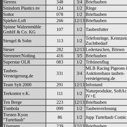
Sierens
348
3/4
Brieftauben
Smisdom Plastics nv
124
1/2
Ringe
Sottor
078
1/2
Brieftauben
Spieker-Loft
266
12/13
Brieftauben
Spinne Walzenmühle
107
1/2
Taubenfutter
GmbH & Co. KG
Telefonringe, Kennzei
Stengel & Sohn
113
1/2
Zuchtbedarf
Steuer
282
12/13
Ledertaschen, Börsen
Stremmer/Nolting
416
3/5
Brieftauben
Superstar OLR
083
1/2
Tribünenflug
MLB Racing Pigeons
Tauben-
331
3/4
Auktionshaus tauben-
Versteigerung.de
versteigerung.de
Team Sylt 2000
291
12/13
Infostand
Naturprodukte, SoftAc
Teekontor e.K.
111
1/2
IV+E
Ten Berge
223
12/13
Brieftauben
Tombola
099
1/2
Taubenverlosung
Torsten Kyon
86
1/2
Jupp Turteltaub Comic
"Turteltaub"
Tösmann
239
12/13
Brieftauben