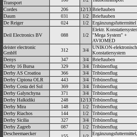
Transport
Cordes
206
12/13
Brieftauben
Daum
031
1/2
Brieftauben
De Reiger
024
1/2
Ergänzungsfuttermittel
Elektr. Konstatiersyst
Deil Electronics BV
088
1/2
"Mega System" +
AVIOMED
deister electronic
UNIKON-elektronisch
312
3/4
GmbH
Konstatiersystem
Denys
347
3/4
Brieftauben
Derby 16 Bursa
329
3/4
Tribünenflug
Derby AS Croatioa
366
3/4
Tribünenflug
Derby Cipiona OLR
443
3/4
Tribünenflug
Derby Costa del Sol
369
3/4
Tribünenflug
Derby Galynchyna
371
3/4
Tribünenflug
Derby Halkidiki
248
12/13
Tribünenflug
Derby Mira
148
1/2
Tribünenflug
Derby Riachos
144
1/2
Tribünenflug
Derby Sicilia
327
3/4
Tribünenflug
Derby Zagreb
087
1/2
Tribünenflug
Descheemaecker
Ergänzungsfuttermittel
155
1/2