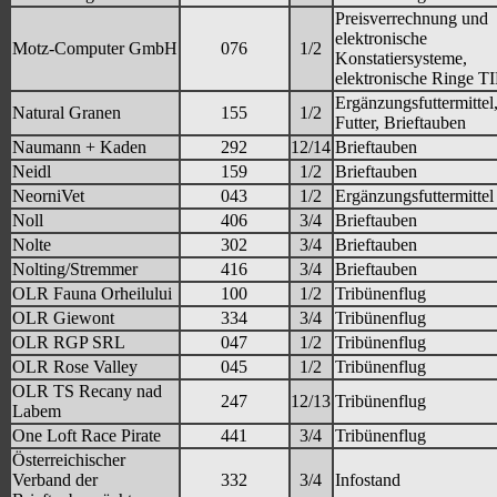
Preisverrechnung und
elektronische
Motz-Computer GmbH
076
1/2
Konstatiersysteme,
elektronische Ringe T
Ergänzungsfuttermittel
Natural Granen
155
1/2
Futter, Brieftauben
Naumann + Kaden
292
12/14
Brieftauben
Neidl
159
1/2
Brieftauben
NeorniVet
043
1/2
Ergänzungsfuttermittel
Noll
406
3/4
Brieftauben
Nolte
302
3/4
Brieftauben
Nolting/Stremmer
416
3/4
Brieftauben
OLR Fauna Orheilului
100
1/2
Tribünenflug
OLR Giewont
334
3/4
Tribünenflug
OLR RGP SRL
047
1/2
Tribünenflug
OLR Rose Valley
045
1/2
Tribünenflug
OLR TS Recany nad
247
12/13
Tribünenflug
Labem
One Loft Race Pirate
441
3/4
Tribünenflug
Österreichischer
Verband der
332
3/4
Infostand