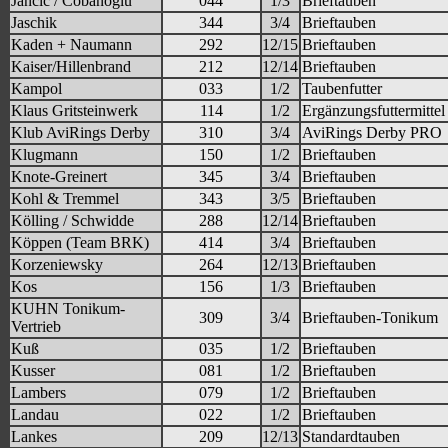
Jancic / Cobanoglu
044
1/3
Brieftauben
Jaschik
344
3/4
Brieftauben
Kaden + Naumann
292
12/15
Brieftauben
Kaiser/Hillenbrand
212
12/14
Brieftauben
Kampol
033
1/2
Taubenfutter
Klaus Gritsteinwerk
114
1/2
Ergänzungsfuttermittel
Klub AviRings Derby
310
3/4
AviRings Derby PRO
Klugmann
150
1/2
Brieftauben
Knote-Greinert
345
3/4
Brieftauben
Kohl & Tremmel
343
3/5
Brieftauben
Kölling / Schwidde
288
12/14
Brieftauben
Köppen (Team BRK)
414
3/4
Brieftauben
Korzeniewsky
264
12/13
Brieftauben
Kos
156
1/3
Brieftauben
KUHN Tonikum-
309
3/4
Brieftauben-Tonikum
Vertrieb
Kuß
035
1/2
Brieftauben
Kusser
081
1/2
Brieftauben
Lambers
079
1/2
Brieftauben
Landau
022
1/2
Brieftauben
Lankes
209
12/13
Standardtauben