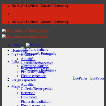
Skip
28.11-29.11.2026 | Kassel / Germany
to
content
28.11-29.11.2026 | Kassel / Germany
Italiano
Italiano
Homepage
Português
Per i visitatori
Attualità
Italiano
Galleria/Retrospettiva
Italiano
Biglietti d’ingresso
Português
Pianta dei padiglioni
Elenco espositori
Per gli espositori
Attualità
Menu
Galleria/Retrospettiva
Iscrizione
Download
Pianta dei padiglioni
Elenco espositori