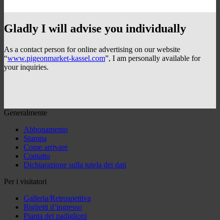
Gladly I will advise you individually
As a contact person for online advertising on our website
“
www.pigeonmarket-kassel.com
”, I am personally available for
your inquiries.
Generalmente
Abbonamento
Stampa
Come arrivare
Contatto
Dichiarazione sulla tutela dei dati
Per i visitatori
Galleria/Retrospettiva
Biglietti d’ingresso
Pianta dei padiglioni