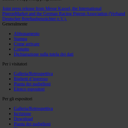
Joint press release from Messe Kassel, the International
PigeonMarket and the German Racing Pigeon Association (Verband
Deutscher Brieftaubenzüchter e.V.).
Generalmente
Abbonamento
Stampa
Come arrivare
Contatto
Dichiarazione sulla tutela dei dati
Per i visitatori
Galleria/Retrospettiva
Biglietti d’ingresso
Pianta dei padiglioni
Elenco espositori
Per gli espositori
Galleria/Retrospettiva
Iscrizione
Download
Pianta dei padiglioni