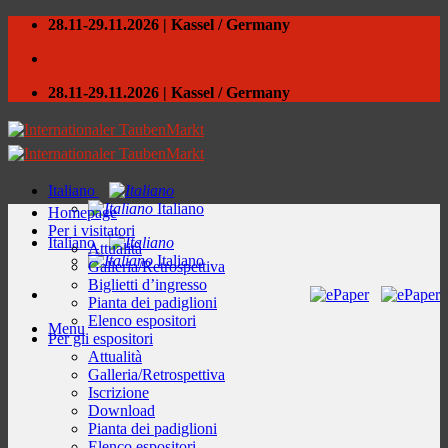
Skip
28.11-29.11.2026 | Kassel / Germany
to
content
28.11-29.11.2026 | Kassel / Germany
Italiano
Italiano
Homepage
Per i visitatori
Italiano
Attualità
Italiano
Galleria/Retrospettiva
Biglietti d’ingresso
Pianta dei padiglioni
Elenco espositori
Menu
Per gli espositori
Attualità
Galleria/Retrospettiva
Iscrizione
Download
Pianta dei padiglioni
Elenco espositori