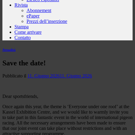
Rivista
Abonnement
ePaper
Prezzi dell’inserzione
Stampa
Come arrivare
Contatto
Attualità
Save the date!
Pubblicato il
11. Giugno 2026
11. Giugno 2026
Dear sportsfriends,
Once again this year, the theme is ‘Everyone under one roof’ at the
Kassel Exhibition Centre, and we would like to warmly invite you
to take part in this fantastic event in the world of international pigeon
racing. All the necessary arrangements have been made to ensure
that our joint event can take place without restrictions and with an
attractive supporting programme.