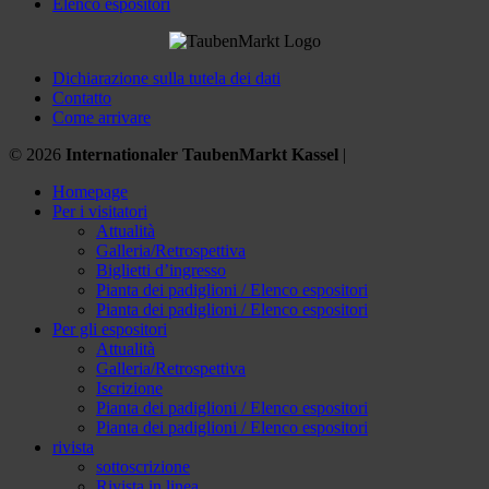
Elenco espositori
Dichiarazione sulla tutela dei dati
Contatto
Come arrivare
© 2026
Internationaler TaubenMarkt Kassel
|
Homepage
Per i visitatori
Attualità
Galleria/Retrospettiva
Biglietti d’ingresso
Pianta dei padiglioni / Elenco espositori
Pianta dei padiglioni / Elenco espositori
Per gli espositori
Attualità
Galleria/Retrospettiva
Iscrizione
Pianta dei padiglioni / Elenco espositori
Pianta dei padiglioni / Elenco espositori
rivista
sottoscrizione
Rivista in linea